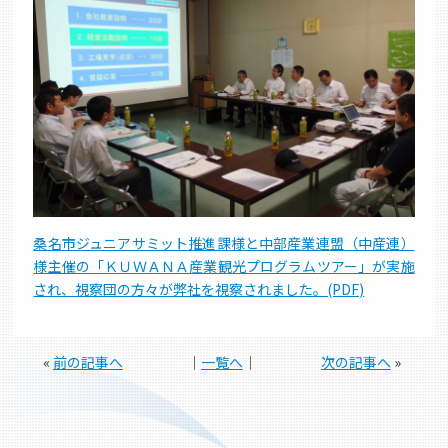
桑名市ジュニアサミット推進課様と中部産業連盟（中産連）
様主催の「ＫＵＷＡＮＡ産業観光プログラムツアー」が実施
され、視察団の方々が弊社を視察されました。(PDF)
«
前の記事へ
│
一覧へ
│
次の記事へ
»