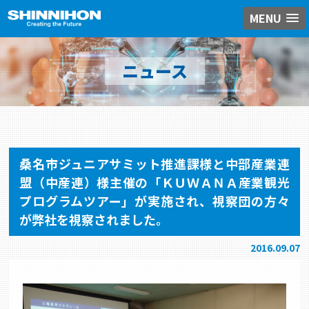
MENU
ニュース
桑名市ジュニアサミット推進課様と中部産業連
盟（中産連）様主催の「ＫＵＷＡＮＡ産業観光
プログラムツアー」が実施され、視察団の方々
が弊社を視察されました。
2016.09.07