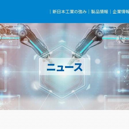
｜新日本工業の強み｜
製品情報｜
企業情
一貫体制
バックボーン
海外ネットワーク
自動車関連設備
その他設備
FAQ
工場を自動化しませ
ごあい
経営理
経営ビ
ステー
会社概
沿革
アクセ
ニュース