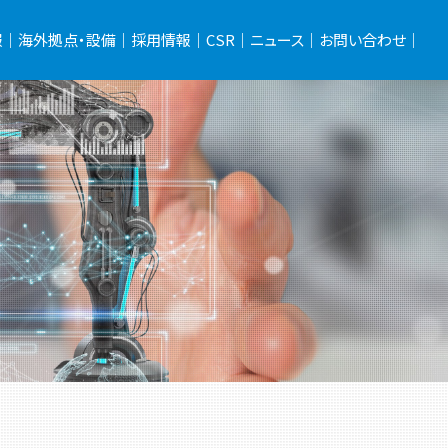
報｜
海外拠点・設備｜
採用情報｜
CSR｜
ニュース｜
お問い合わせ｜
んか？
さつ
念
ジョン
トメント
要
スマップ
中国 大連科保自動化設備有限公司
保有設備一覧
新日本工業とは
私たちが求めている人材
先輩社員の声
研修・福利厚生
三重で暮らそう！
募集要項
営業スタッフ採用特設サイト
作業スタッフ採用特設サイト
Q＆A
CSRマネジメント
ステークホルダーとの関わり
環境への取り組み